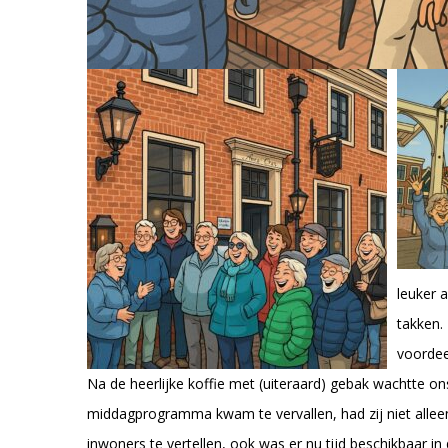
leuker 
takken. 
voordee
Na de heerlijke koffie met (uiteraard) gebak wachtte o
middagprogramma kwam te vervallen, had zij niet alleen
inwoners te vertellen, ook was er nu tijd beschikbaar i