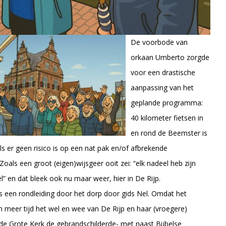
De voorbode van
orkaan Umberto zorgde
voor een drastische
aanpassing van het
geplande programma:
40 kilometer fietsen in
en rond de Beemster is
als er geen risico is op een nat pak en/of afbrekende
Zoals een groot (eigen)wijsgeer ooit zei: “elk nadeel heb zijn
l” en dat bleek ook nu maar weer, hier in De Rijp.
ns een rondleiding door het dorp door gids Nel. Omdat het
 meer tijd het wel en wee van De Rijp en haar (vroegere)
n de Grote Kerk de gebrandschilderde- met naast Bijbelse