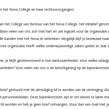
n het Nova College en haar rechtsvoorgangers.
an het College van Bestuur van het Nova College- het initiatief ge
ben velen van ons zich met hart en ziel ingezet voor de organisatie
le banden met het Nova te verbreken. Mogelijk blijf je benieuwd naar 
grote organisatie heeft: welke onderwijskundige zaken spelen er; wat z
rie. Je blijft geïnteresseerd in hun werkzaamheden. Voor welke uitdagi
is overleden? Voor velen van ons is de berichtgeving op de bijeenkom
ief gestuurd met de uitnodiging lid te worden van de vereniging. Al
personeelsleden. Deze bijeenkomsten zijn er om kennis te laten make
je lid worden en heb je geen brief ontvangen, stuur dan een mail met 