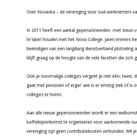
Over Novavita – de vereniging voor oud-werknemers va
In 2011 heeft een aantal gepensioneerden -met steun v
te laten houden met het Nova College. Jaren immers heb
beëindigen van een langdurig dienstverband plotseling al
blijft graag op de hoogte van de vele facetten die zo’n 
Ook je voormalige collega’s vergeet je niet één, twee, d
gaat met pensioen of erger: wie is er ernstig ziek of 
collega’s te horen.
Aan alle nieuw gepensioneerden wordt er een welkomstbr
koffiebijeenkomst te organiseren voor aankomende oud 
vereniging zijn geen contributiekosten verbonden. Wil 