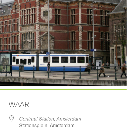
WAAR
Centraal Station, Amsterdam
Stationsplein, Amsterdam