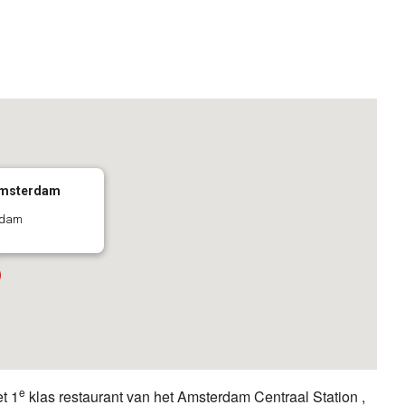
endar
iCalendar
Office 3
 Amsterdam
erdam
e
et 1
klas restaurant van het Amsterdam Centraal Station ,