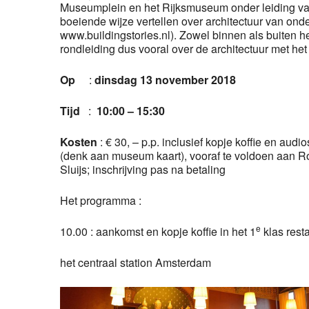
Museumplein en het Rijksmuseum onder leiding van 
boeiende wijze vertellen over architectuur van ond
www.buildingstories.nl). Zowel binnen als buiten he
rondleiding dus vooral over de architectuur met he
Op
:
dinsdag 13 november 2018
Tijd
:
10:00 – 15:30
Kosten
: € 30, – p.p. inclusief kopje koffie en au
(denk aan museum kaart), vooraf te voldoen aan Ro
Sluijs; inschrijving pas na betaling
Het programma :
e
10.00 : aankomst en kopje koffie in het 1
klas rest
het centraal station Amsterdam