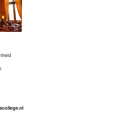
enheid
m
college.nl