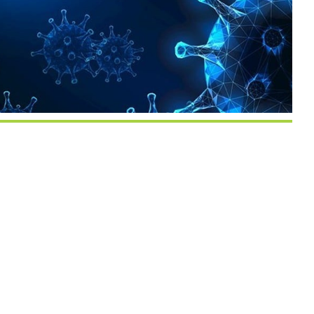
endar
iCalendar
Office 3